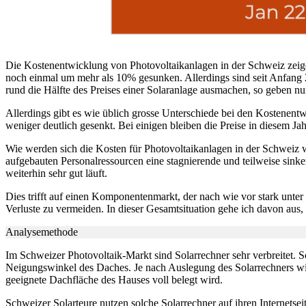
Die Kostenentwicklung von Photovoltaikanlagen in der Schweiz zeige
noch einmal um mehr als 10% gesunken. Allerdings sind seit Anfang
rund die Hälfte des Preises einer Solaranlage ausmachen, so geben n
Allerdings gibt es wie üblich grosse Unterschiede bei den Kostenentw
weniger deutlich gesenkt. Bei einigen bleiben die Preise in diesem Jah
Wie werden sich die Kosten für Photovoltaikanlagen in der Schweiz we
aufgebauten Personalressourcen eine stagnierende und teilweise sink
weiterhin sehr gut läuft.
Dies trifft auf einen Komponentenmarkt, der nach wie vor stark unte
Verluste zu vermeiden. In dieser Gesamtsituation gehe ich davon aus
Analysemethode
Im Schweizer Photovoltaik-Markt sind Solarrechner sehr verbreitet. 
Neigungswinkel des Daches. Je nach Auslegung des Solarrechners wird
geeignete Dachfläche des Hauses voll belegt wird.
Schweizer Solarteure nutzen solche Solarrechner auf ihren Internetsei