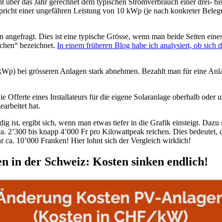
 über das Jahr gerechnet dem typischen Stromverbrauch einer drei- bis
pricht einer ungefähren Leistung von 10 kWp (je nach konkreter Bele
angefragt. Dies ist eine typische Grösse, wenn man beide Seiten eine
achen“ bezeichnet.
In einem früheren Blog habe ich analysiert, ob sich d
o kWp) bei grösseren Anlagen stark abnehmen. Bezahlt man für eine Anl
 Offerte eines Installateurs für die eigene Solaranlage oberhalb oder u
earbeitet hat.
ig ist, ergibt sich, wenn man etwas tiefer in die Grafik einsteigt. Daz
a. 2’300 bis knapp 4’000 Fr pro Kilowattpeak reichen. Dies bedeutet, da
r ca. 10’000 Franken! Hier lohnt sich der Vergleich wirklich!
n in der Schweiz: Kosten sinken endlich!