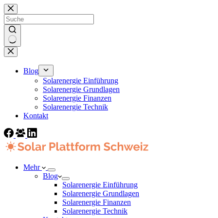
Zum
Inhalt
springen
Keine
Ergebnisse
Blog
Solarenergie Einführung
Solarenergie Grundlagen
Solarenergie Finanzen
Solarenergie Technik
Kontakt
Mehr
Blog
Solarenergie Einführung
Solarenergie Grundlagen
Solarenergie Finanzen
Solarenergie Technik