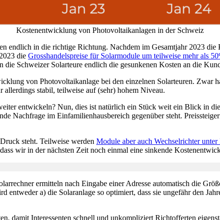
Kostenentwicklung von Photovoltaikanlagen in der Schweiz
n endlich in die richtige Richtung. Nachdem im Gesamtjahr 2023 die K
 2023 die
Grosshandelspreise für Solarmodule um teilweise mehr als 5
un die Schweizer Solarteure endlich die gesunkenen Kosten an die Kund
icklung von Photovoltaikanlage bei den einzelnen Solarteuren. Zwar ha
r allerdings stabil, teilweise auf (sehr) hohem Niveau.
iter entwickeln? Nun, dies ist natürlich ein Stück weit ein Blick in d
ende Nachfrage im Einfamilienhausbereich gegenüber steht. Preissteige
r Druck steht. Teilweise werden
Module aber auch Wechselrichter unter
, dass wir in der nächsten Zeit noch einmal eine sinkende Kostenentwi
Solarrechner ermitteln nach Eingabe einer Adresse automatisch die Grö
 entweder a) die Solaranlage so optimiert, dass sie ungefähr den Jah
ten, damit Interessenten schnell und unkompliziert Richtofferten eigens