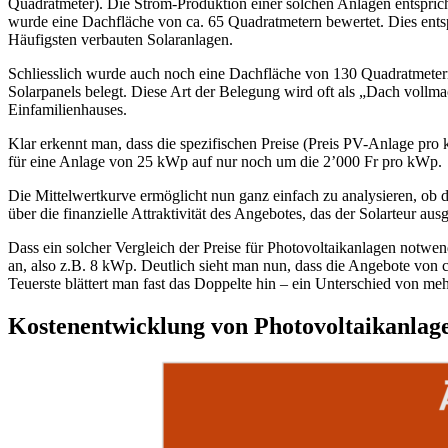
Quadratmeter). Die Strom-Produktion einer solchen Anlagen entspricht
wurde eine Dachfläche von ca. 65 Quadratmetern bewertet. Dies ents
Häufigsten verbauten Solaranlagen.
Schliesslich wurde auch noch eine Dachfläche von 130 Quadratmetern 
Solarpanels belegt. Diese Art der Belegung wird oft als „Dach vollm
Einfamilienhauses.
Klar erkennt man, dass die spezifischen Preise (Preis PV-Anlage pr
für eine Anlage von 25 kWp auf nur noch um die 2’000 Fr pro kWp.
Die Mittelwertkurve ermöglicht nun ganz einfach zu analysieren, ob die
über die finanzielle Attraktivität des Angebotes, das der Solarteur ausg
Dass ein solcher Vergleich der Preise für Photovoltaikanlagen notwend
an, also z.B. 8 kWp. Deutlich sieht man nun, dass die Angebote von c
Teuerste blättert man fast das Doppelte hin – ein Unterschied von meh
Kostenentwicklung von Photovoltaikanlage